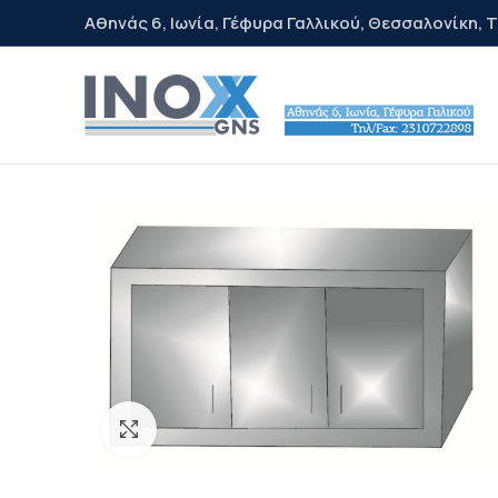
Αθηνάς 6, Ιωνία, Γέφυρα Γαλλικού, Θεσσαλονίκη, Τ
Κλικ για μεγέθυνση