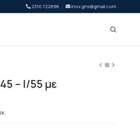
2310 722898
inox.gns@gmail.com
45 – Ι/55 με
εκ.