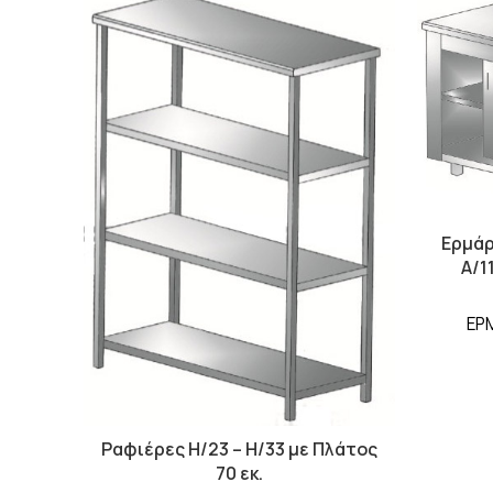
Ερμάρ
A/1
ΕΡΜ
Ραφιέρες Η/23 – Η/33 με Πλάτος
70 εκ.