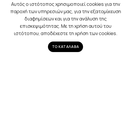
Αυτός ο ιστότοπος χρησιμοποιεί cookies για την
Τηλέφωνα:
2310722898
,
6979331252
,
6979331250
παροχή των υπηρεσιών μας, για την εξατομίκευση
διαφημίσεων και για την ανάλυση της
E-mail:
inox.gns@gmail.com
επισκεψιμότητας. Με τη χρήση αυτού του
ιστότοπου, αποδέχεστε τη χρήση των cookies.
ΚΑΤΑΣΤΗΜΑ
ΤΟ ΚΑΤΑΛΑΒΑ
Διεύθυνση: Αθηνάς 6, Ιωνία, Γέφυρα Γαλλικού,
Θεσσαλονίκη
Διεύθυνση Αλληλογραφίας: Σκιάθου 21 Εύοσμος
Θεσσαλονίκη ΤΚ 56224
Ωράριο Λειτουργίας: Δευτέρα-Παρασκευή, 08:00-18:00
– Σάββατο, 08:00-14:00
2022 - ΑΦΟΙ ΓΙΑΝΝΟΥΔΗ Ο.Ε., All Rights Reserved,
Powered By