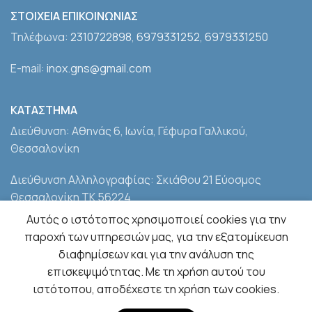
ΣΤΟΙΧΕΙΑ ΕΠΙΚΟΙΝΩΝΙΑΣ
Τηλέφωνα:
2310722898
,
6979331252
,
6979331250
E-mail:
inox.gns@gmail.com
ΚΑΤΑΣΤΗΜΑ
Διεύθυνση: Αθηνάς 6, Ιωνία, Γέφυρα Γαλλικού,
Θεσσαλονίκη
Διεύθυνση Αλληλογραφίας: Σκιάθου 21 Εύοσμος
Θεσσαλονίκη ΤΚ 56224
Αυτός ο ιστότοπος χρησιμοποιεί cookies για την
Ωράριο Λειτουργίας: Δευτέρα-Παρασκευή, 08:00-18:00
παροχή των υπηρεσιών μας, για την εξατομίκευση
– Σάββατο, 08:00-14:00
διαφημίσεων και για την ανάλυση της
επισκεψιμότητας. Με τη χρήση αυτού του
ιστότοπου, αποδέχεστε τη χρήση των cookies.
2022 - ΑΦΟΙ ΓΙΑΝΝΟΥΔΗ Ο.Ε., All Rights Reserved,